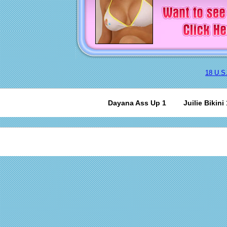
18 U.S
Dayana Ass Up 1
Juilie Bikini 